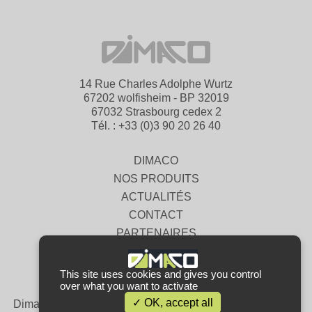
14 Rue Charles Adolphe Wurtz
67202 wolfisheim - BP 32019
67032 Strasbourg cedex 2
Tél. : +33 (0)3 90 20 26 40
DIMACO
NOS PRODUITS
ACTUALITÉS
CONTACT
PARTENAIRES
MENTIONS LÉGALES
CGV
This site uses cookies and gives you control
over what you want to activate
OK, accept all
Dimaco, le spécialiste de la distribution de composants de