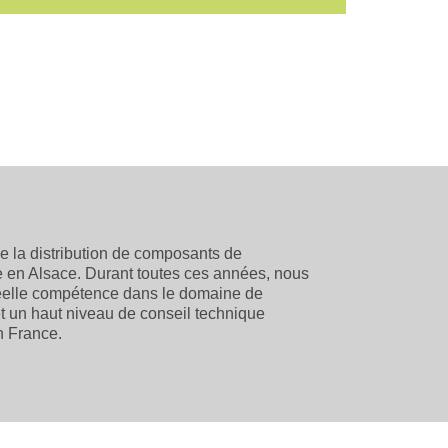
de la distribution de composants de
le en Alsace. Durant toutes ces années, nous
éelle compétence dans le domaine de
t un haut niveau de conseil technique
n France.