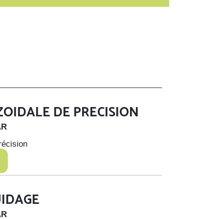
N
ZOIDALE DE PRECISION
AR
récision
UIDAGE
AR