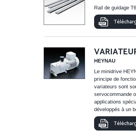
Rail de guidage T
Télécharg
VARIATEU
HEYNAU
Le minidrive HEY
principe de fonct
variateurs sont so
servocommande ou
applications spéci
développés à un b
Télécharg