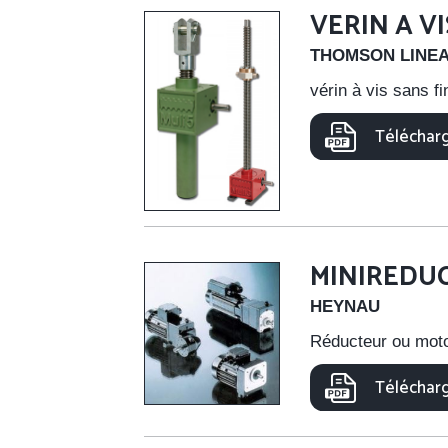
VERIN A V
THOMSON LINE
vérin à vis sans f
Télécharg
MINIREDU
HEYNAU
Réducteur ou mot
Télécharg