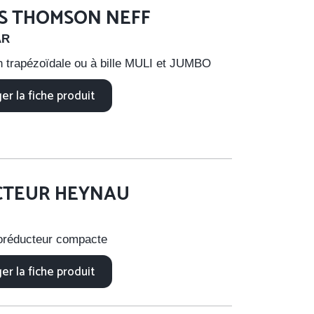
IS THOMSON NEFF
AR
in trapézoïdale ou à bille MULI et JUMBO
er la fiche produit
CTEUR HEYNAU
oréducteur compacte
er la fiche produit